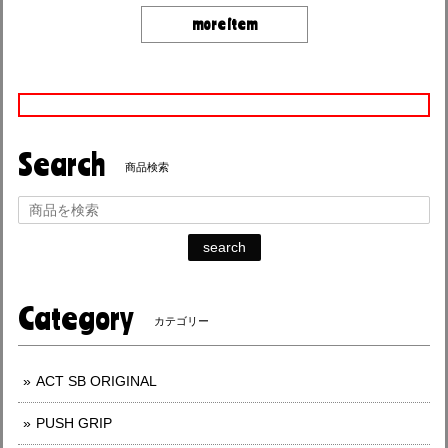
more item
Search
商品検索
search
Category
カテゴリー
ACT SB ORIGINAL
PUSH GRIP