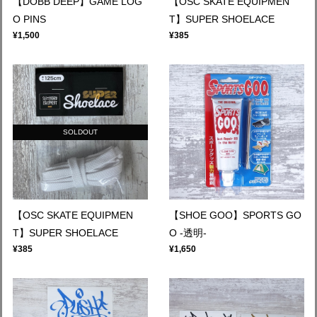
【DOBB DEEP】GAME LOG
【OSC SKATE EQUIPMEN
O PINS
T】SUPER SHOELACE
¥1,500
¥385
SOLDOUT
【OSC SKATE EQUIPMEN
【SHOE GOO】SPORTS GO
T】SUPER SHOELACE
O -透明-
¥385
¥1,650