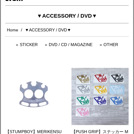
▼ACCESSORY / DVD▼
Home
▼ACCESSORY / DVD▼
STICKER
DVD / CD / MAGAZINE
OTHER
【STUMPBOY】MERIKENSU
【PUSH GRIP】ステッカー M