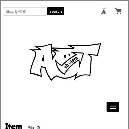
search
Toggle
navigati
Item
商品一覧