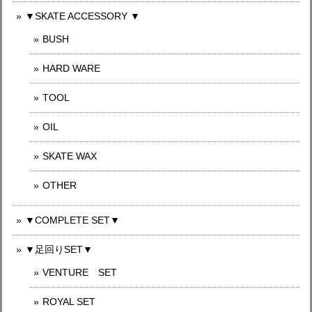
▼SKATE ACCESSORY ▼
BUSH
HARD WARE
TOOL
OIL
SKATE WAX
OTHER
▼COMPLETE SET▼
▼足回りSET▼
VENTURE SET
ROYAL SET