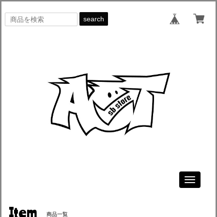
search
Toggle
navigati
Item
商品一覧