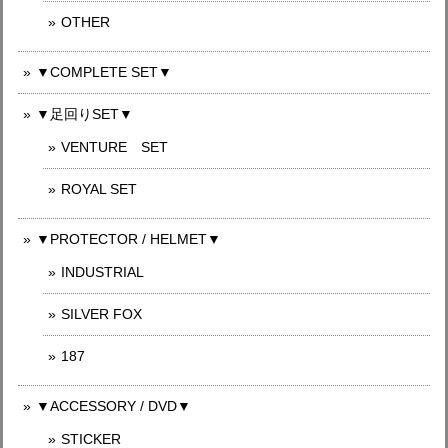
OTHER
▼COMPLETE SET▼
▼足回りSET▼
VENTURE SET
ROYAL SET
▼PROTECTOR / HELMET▼
INDUSTRIAL
SILVER FOX
187
▼ACCESSORY / DVD▼
STICKER