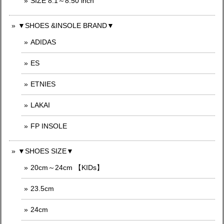
SIZE 8.1～8.50 inch
▼SHOES &INSOLE BRAND▼
ADIDAS
ES
ETNIES
LAKAI
FP INSOLE
▼SHOES SIZE▼
20cm～24cm 【KIDs】
23.5cm
24cm