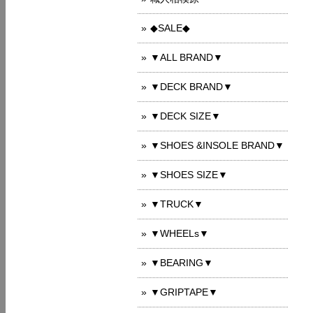
◆SALE◆
▼ALL BRAND▼
▼DECK BRAND▼
▼DECK SIZE▼
▼SHOES &INSOLE BRAND▼
▼SHOES SIZE▼
▼TRUCK▼
▼WHEELs▼
▼BEARING▼
▼GRIPTAPE▼