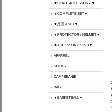
▼SKATE ACCESSORY ▼
▼COMPLETE SET▼
▼足回りSET▼
▼PROTECTOR / HELMET▼
▼ACCESSORY / DVD▼
APARREL
SOCKS
CAP / BEANIE
BAG
▼BASKETBALL▼