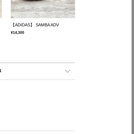
【ADIDAS】 SAMBA ADV
¥14,300
1