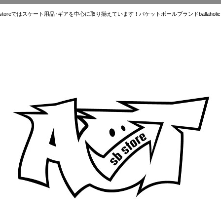
ではスケート用品･ギアを中心に取り揃えています！バケットボールブランドballaholic.