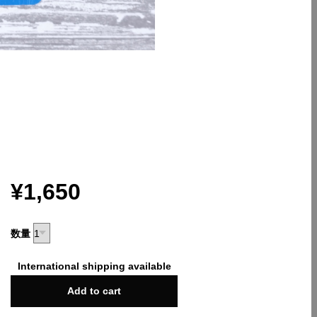
¥1,650
数量
International shipping available
Add to cart