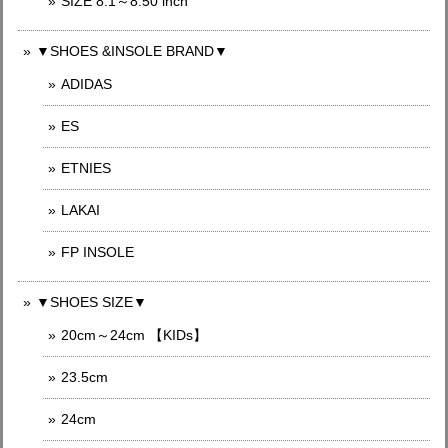
SIZE 8.1～8.50 inch
▼SHOES &INSOLE BRAND▼
ADIDAS
ES
ETNIES
LAKAI
FP INSOLE
▼SHOES SIZE▼
20cm～24cm 【KIDs】
23.5cm
24cm