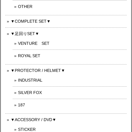
OTHER
▼COMPLETE SET▼
▼足回りSET▼
VENTURE SET
ROYAL SET
▼PROTECTOR / HELMET▼
INDUSTRIAL
SILVER FOX
187
▼ACCESSORY / DVD▼
STICKER