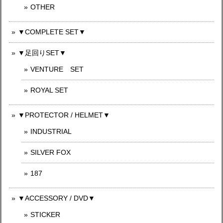
OTHER
▼COMPLETE SET▼
▼足回りSET▼
VENTURE SET
ROYAL SET
▼PROTECTOR / HELMET▼
INDUSTRIAL
SILVER FOX
187
▼ACCESSORY / DVD▼
STICKER