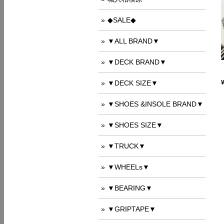
◆SALE◆
▼ALL BRAND▼
▼DECK BRAND▼
▼DECK SIZE▼
▼SHOES &INSOLE BRAND▼
▼SHOES SIZE▼
▼TRUCK▼
▼WHEELs▼
▼BEARING▼
▼GRIPTAPE▼