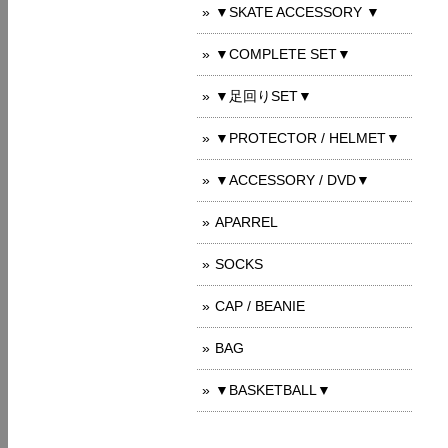
▼SKATE ACCESSORY ▼
▼COMPLETE SET▼
▼足回りSET▼
▼PROTECTOR / HELMET▼
▼ACCESSORY / DVD▼
APARREL
SOCKS
CAP / BEANIE
BAG
▼BASKETBALL▼