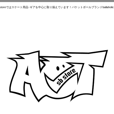
ではスケート用品･ギアを中心に取り揃えています！バケットボールブランドballaholic.