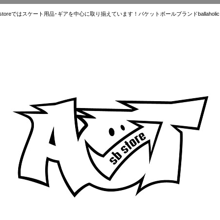
ではスケート用品･ギアを中心に取り揃えています！バケットボールブランドballaholic.