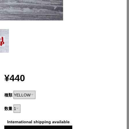
¥440
種類
数量
International shipping available