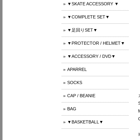
▼SKATE ACCESSORY ▼
▼COMPLETE SET▼
▼足回りSET▼
▼PROTECTOR / HELMET▼
▼ACCESSORY / DVD▼
APARREL
SOCKS
CAP / BEANIE
BAG
▼BASKETBALL▼