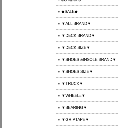
◆SALE◆
▼ALL BRAND▼
▼DECK BRAND▼
▼DECK SIZE▼
▼SHOES &INSOLE BRAND▼
▼SHOES SIZE▼
▼TRUCK▼
▼WHEELs▼
▼BEARING▼
▼GRIPTAPE▼