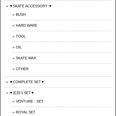
▼SKATE ACCESSORY ▼
BUSH
HARD WARE
TOOL
OIL
SKATE WAX
OTHER
▼COMPLETE SET▼
▼足回りSET▼
VENTURE SET
ROYAL SET