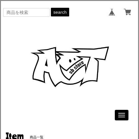
search
Toggle
navigati
Item
商品一覧