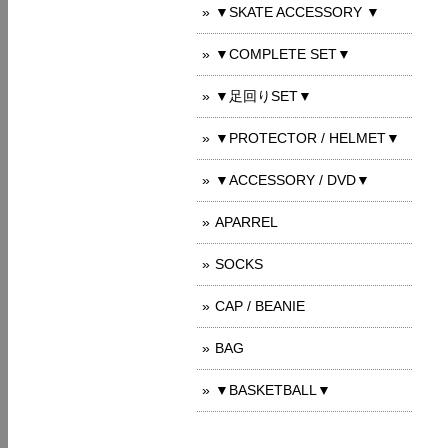
▼SKATE ACCESSORY ▼
▼COMPLETE SET▼
▼足回りSET▼
▼PROTECTOR / HELMET▼
▼ACCESSORY / DVD▼
APARREL
SOCKS
CAP / BEANIE
BAG
▼BASKETBALL▼