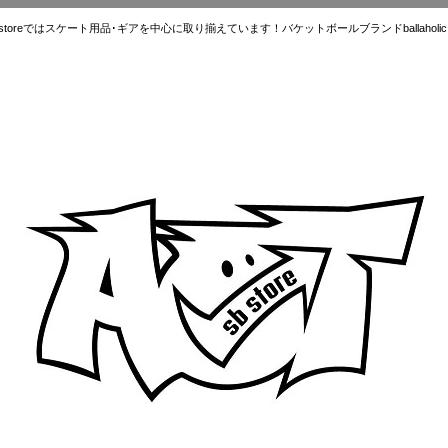
ではスケート用品･ギアを中心に取り揃えています！バケットボールブランドballaholic.