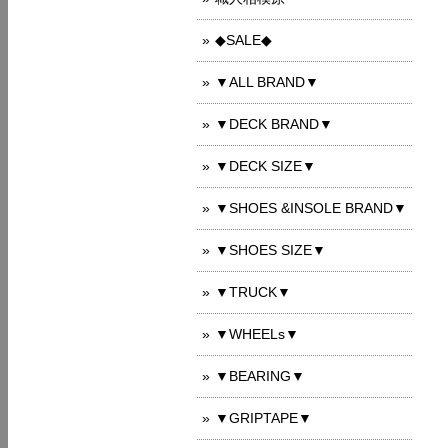
◆SALE◆
▼ALL BRAND▼
▼DECK BRAND▼
▼DECK SIZE▼
▼SHOES &INSOLE BRAND▼
▼SHOES SIZE▼
▼TRUCK▼
▼WHEELs▼
▼BEARING▼
▼GRIPTAPE▼