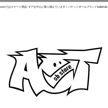
ではスケート用品･ギアを中心に取り揃えています！バケットボールブランドballaholic.