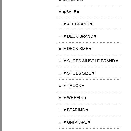
◆SALE◆
▼ALL BRAND▼
▼DECK BRAND▼
▼DECK SIZE▼
▼SHOES &INSOLE BRAND▼
▼SHOES SIZE▼
▼TRUCK▼
▼WHEELs▼
▼BEARING▼
▼GRIPTAPE▼