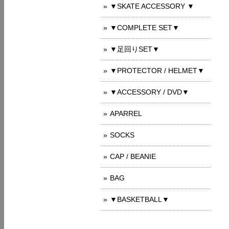
▼SKATE ACCESSORY ▼
▼COMPLETE SET▼
▼足回りSET▼
▼PROTECTOR / HELMET▼
▼ACCESSORY / DVD▼
APARREL
SOCKS
CAP / BEANIE
BAG
▼BASKETBALL▼