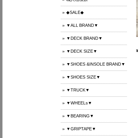
◆SALE◆
▼ALL BRAND▼
▼DECK BRAND▼
▼DECK SIZE▼
▼SHOES &INSOLE BRAND▼
▼SHOES SIZE▼
▼TRUCK▼
▼WHEELs▼
▼BEARING▼
▼GRIPTAPE▼