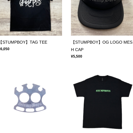
【STUMPBOY】TAG TEE
【STUMPBOY】OG LOGO MES
¥6,050
H CAP
¥5,500