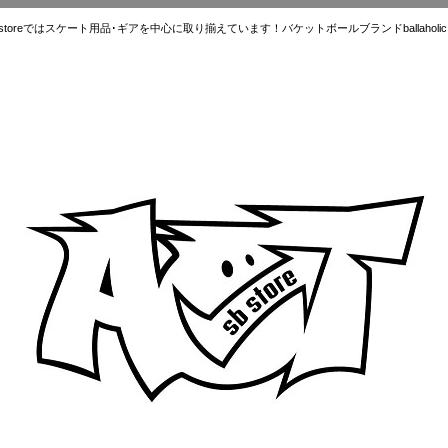
ではスケート用品･ギアを中心に取り揃えています！バケットボールブランドballaholic.