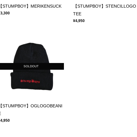
【STUMPBOY】MERIKENSUCK
【STUMPBOY】STENCILLOGO
¥3,300
TEE
¥4,950
SOLDOUT
【STUMPBOY】OGLOGOBEANI
E
¥4,950