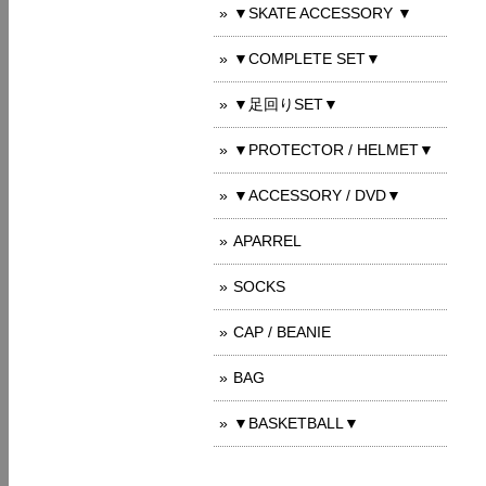
▼SKATE ACCESSORY ▼
▼COMPLETE SET▼
▼足回りSET▼
▼PROTECTOR / HELMET▼
▼ACCESSORY / DVD▼
APARREL
SOCKS
CAP / BEANIE
BAG
▼BASKETBALL▼