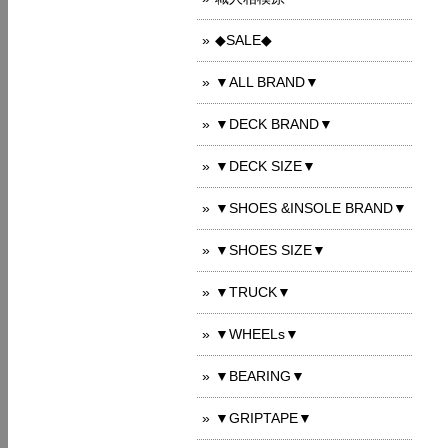
◆SALE◆
▼ALL BRAND▼
▼DECK BRAND▼
▼DECK SIZE▼
▼SHOES &INSOLE BRAND▼
▼SHOES SIZE▼
▼TRUCK▼
▼WHEELs▼
▼BEARING▼
▼GRIPTAPE▼