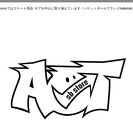
ではスケート用品･ギアを中心に取り揃えています！バケットボールブランドballaholic.