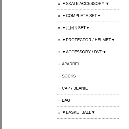
▼SKATE ACCESSORY ▼
▼COMPLETE SET▼
▼足回りSET▼
▼PROTECTOR / HELMET▼
▼ACCESSORY / DVD▼
APARREL
SOCKS
CAP / BEANIE
BAG
▼BASKETBALL▼