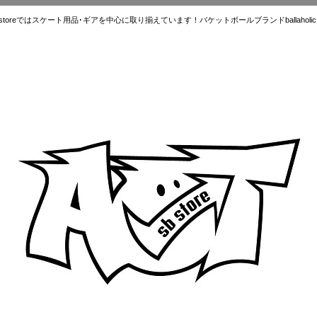
ではスケート用品･ギアを中心に取り揃えています！バケットボールブランドballaholic.