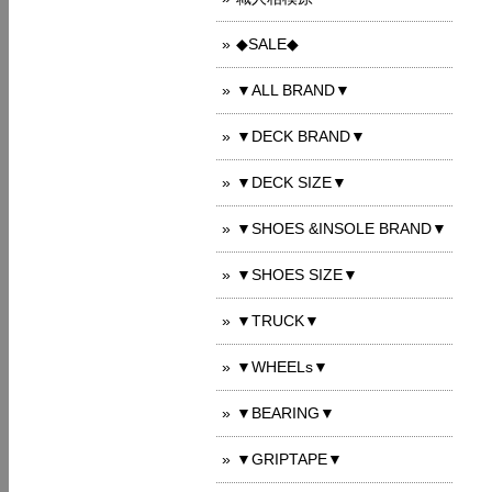
◆SALE◆
▼ALL BRAND▼
▼DECK BRAND▼
▼DECK SIZE▼
▼SHOES &INSOLE BRAND▼
▼SHOES SIZE▼
▼TRUCK▼
▼WHEELs▼
▼BEARING▼
▼GRIPTAPE▼