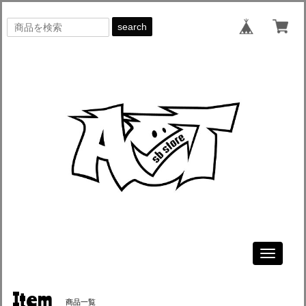
search
Toggle
navigati
Item
商品一覧