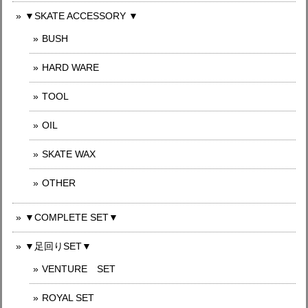
▼SKATE ACCESSORY ▼
BUSH
HARD WARE
TOOL
OIL
SKATE WAX
OTHER
▼COMPLETE SET▼
▼足回りSET▼
VENTURE SET
ROYAL SET