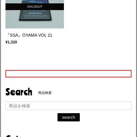
SOLDOUT
『SSA』OYAMA VOL 11
¥1,320
Search
商品検索
search