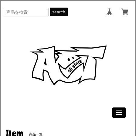
search
Toggle
navigati
Item
商品一覧