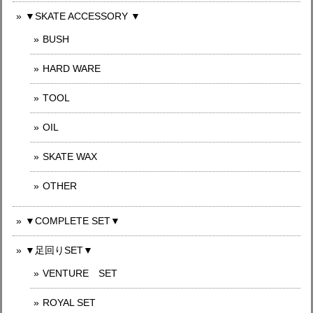
▼SKATE ACCESSORY ▼
BUSH
HARD WARE
TOOL
OIL
SKATE WAX
OTHER
▼COMPLETE SET▼
▼足回りSET▼
VENTURE SET
ROYAL SET