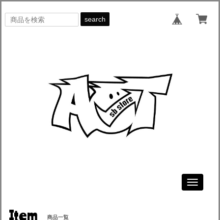
search
Toggle
navigati
Item
商品一覧