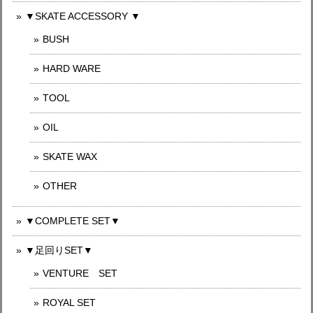
▼SKATE ACCESSORY ▼
BUSH
HARD WARE
TOOL
OIL
SKATE WAX
OTHER
▼COMPLETE SET▼
▼足回りSET▼
VENTURE SET
ROYAL SET