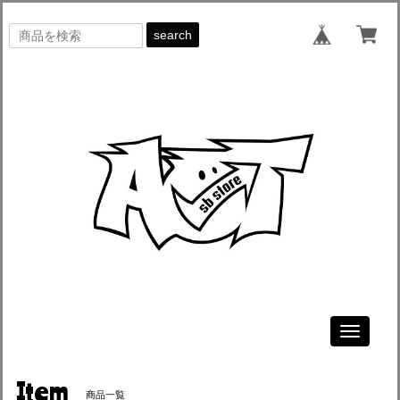
search
Toggle
navigati
Item
商品一覧