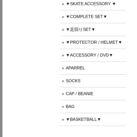
▼SKATE ACCESSORY ▼
▼COMPLETE SET▼
▼足回りSET▼
▼PROTECTOR / HELMET▼
▼ACCESSORY / DVD▼
APARREL
SOCKS
CAP / BEANIE
BAG
▼BASKETBALL▼