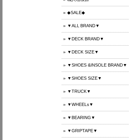
◆SALE◆
▼ALL BRAND▼
▼DECK BRAND▼
▼DECK SIZE▼
▼SHOES &INSOLE BRAND▼
▼SHOES SIZE▼
▼TRUCK▼
▼WHEELs▼
▼BEARING▼
▼GRIPTAPE▼