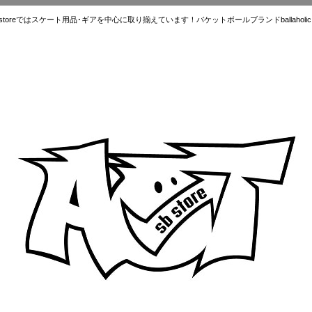
ではスケート用品･ギアを中心に取り揃えています！バケットボールブランドballaholic.