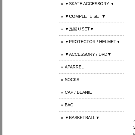
▼SKATE ACCESSORY ▼
▼COMPLETE SET▼
▼足回りSET▼
▼PROTECTOR / HELMET▼
▼ACCESSORY / DVD▼
APARREL
SOCKS
CAP / BEANIE
BAG
▼BASKETBALL▼