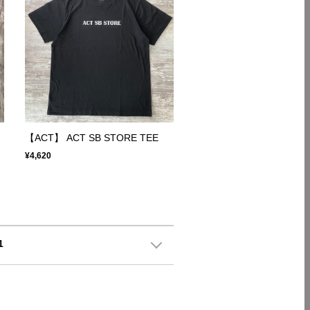
【ACT】 ACT SB STORE TEE
¥4,620
1