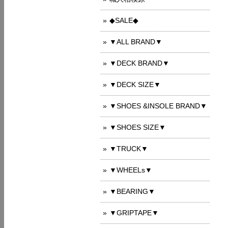
◆SALE◆
▼ALL BRAND▼
▼DECK BRAND▼
▼DECK SIZE▼
▼SHOES &INSOLE BRAND▼
▼SHOES SIZE▼
▼TRUCK▼
▼WHEELs▼
▼BEARING▼
▼GRIPTAPE▼