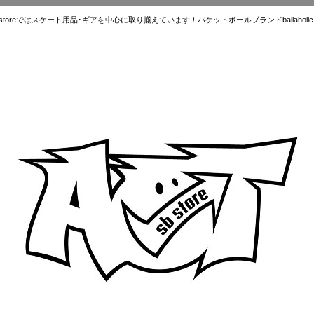
ではスケート用品･ギアを中心に取り揃えています！バケットボールブランドballaholic.