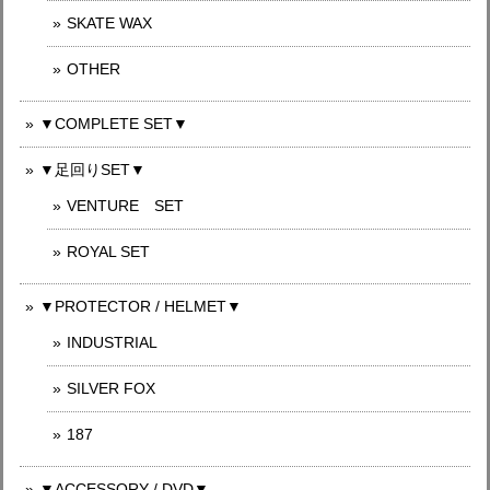
SKATE WAX
OTHER
▼COMPLETE SET▼
▼足回りSET▼
VENTURE SET
ROYAL SET
▼PROTECTOR / HELMET▼
INDUSTRIAL
SILVER FOX
187
▼ACCESSORY / DVD▼