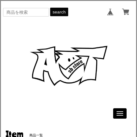
search
Toggle
navigati
Item
商品一覧