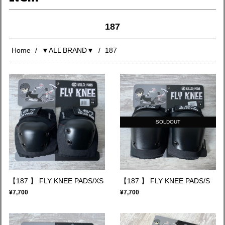
187
Home
▼ALL BRAND▼
187
SOLDOUT
【187 】 FLY KNEE PADS/XS
【187 】 FLY KNEE PADS/S
¥7,700
¥7,700