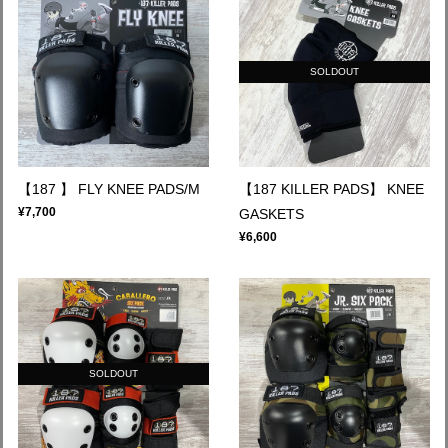
SOLDOUT
【187 】 FLY KNEE PADS/M
【187 KILLER PADS】 KNEE
¥7,700
GASKETS
¥6,600
SOLDOUT