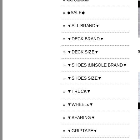
◆SALE◆
▼ALL BRAND▼
▼DECK BRAND▼
▼DECK SIZE▼
▼SHOES &INSOLE BRAND▼
▼SHOES SIZE▼
▼TRUCK▼
▼WHEELs▼
▼BEARING▼
▼GRIPTAPE▼