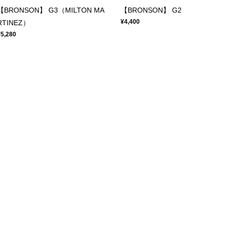
【BRONSON】 G3（MILTON MA
【BRONSON】 G2
¥4,400
RTINEZ）
¥5,280