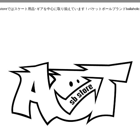
ではスケート用品･ギアを中心に取り揃えています！バケットボールブランドballaholic.