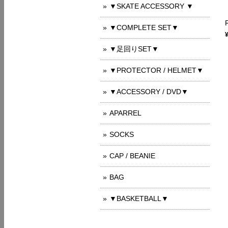
▼SKATE ACCESSORY ▼
▼COMPLETE SET▼
▼足回りSET▼
▼PROTECTOR / HELMET▼
▼ACCESSORY / DVD▼
APARREL
SOCKS
CAP / BEANIE
BAG
▼BASKETBALL▼