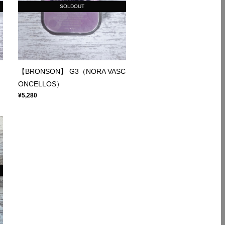
SOLDOUT
【BRONSON】 G3（NORA VASC
ONCELLOS）
¥5,280