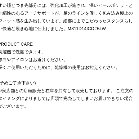
すい踵とつま先部分には、強化加工が施され、深いヒールポケットと
伸縮性のあるアーチサポートが、足のラインを優しく包み込み極上の
フィット感を生み出しています。細部にまでこだわったスタンスらし
い快適な履き心地に仕上げました。M311D14ICO#BLW
PRODUCT CARE
洗濯機で洗濯できます。
漂白やアイロンはお避けください。
長くご使用いただくために、乾燥機の使用はお控えください。
(予めご了承下さい)
※実店舗との店頭販売と在庫を共有して販売しております。 ご注文の
タイミングによりましては店頭で完売してしまいお届けできない場合
がございます。