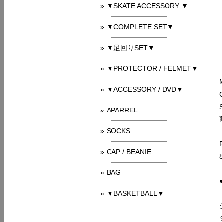
▼SKATE ACCESSORY ▼
▼COMPLETE SET▼
▼足回りSET▼
▼PROTECTOR / HELMET▼
▼ACCESSORY / DVD▼
APARREL
SOCKS
CAP / BEANIE
BAG
▼BASKETBALL▼