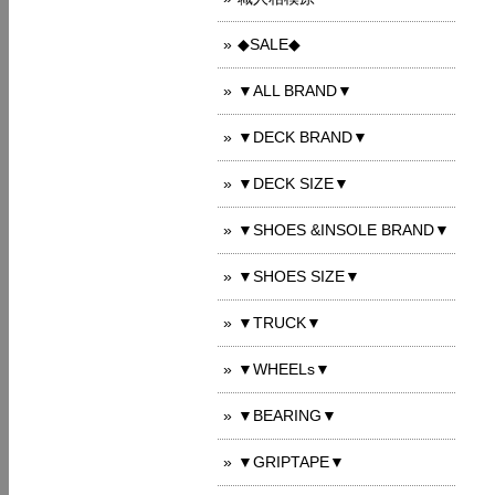
◆SALE◆
▼ALL BRAND▼
▼DECK BRAND▼
▼DECK SIZE▼
▼SHOES &INSOLE BRAND▼
▼SHOES SIZE▼
▼TRUCK▼
▼WHEELs▼
▼BEARING▼
▼GRIPTAPE▼