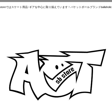
ではスケート用品･ギアを中心に取り揃えています！バケットボールブランドballaholic.