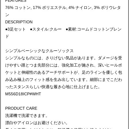
FEATURES
76% コットン, 17% ポリエステル, 4% ナイロン, 3% ポリウレタ
ン
DESCRIPTION
●3足セット ●スタイル:クルー ●素材:コームドコットンブレン
ド
シンプルベーシックなクルーソックス
シンプルなものには、さりげない気品があります。ダメージを受
けやすい踵とつま先部分には、強化加工が施され、深いヒールポ
ケットと伸縮性のあるアーチサポートが、足のラインを優しく包
み込み極上のフィット感を生み出しています。細部にまでこだわ
ったスタンスらしい快適な履き心地に仕上げました。
M556D18ICP#WHT
PRODUCT CARE
洗濯機で洗濯できます。
漂白やアイロンはお避けください。