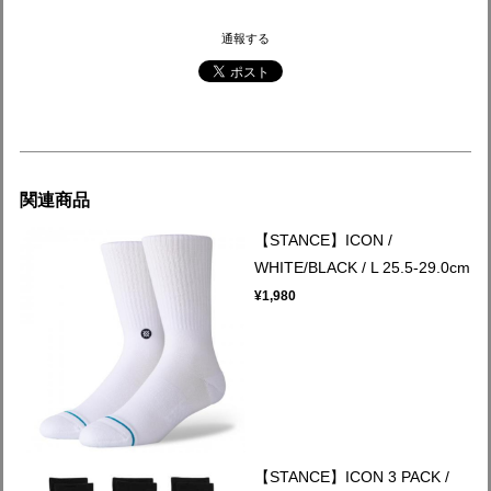
通報する
関連商品
【STANCE】ICON /
WHITE/BLACK / L 25.5-29.0cm
¥1,980
【STANCE】ICON 3 PACK /