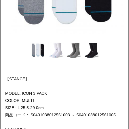
【STANCE】
MODEL: ICON 3 PACK
COLOR :MULTI
SIZE : L 25.5-29.0cm
商品コード： S0401038012561003 ～ S0401038012561005