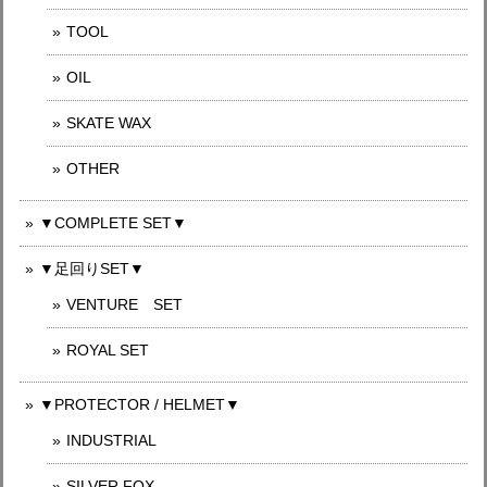
TOOL
OIL
SKATE WAX
OTHER
▼COMPLETE SET▼
▼足回りSET▼
VENTURE SET
ROYAL SET
▼PROTECTOR / HELMET▼
INDUSTRIAL
SILVER FOX