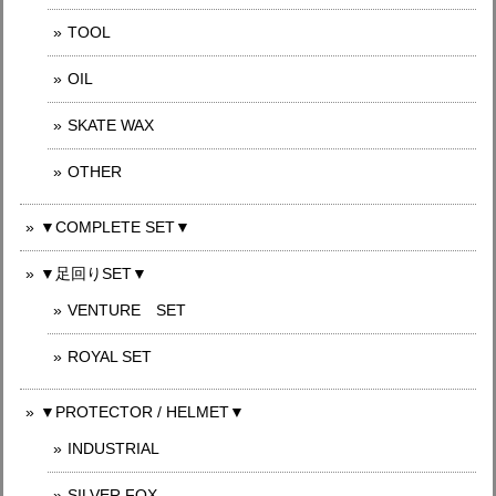
TOOL
OIL
SKATE WAX
OTHER
▼COMPLETE SET▼
▼足回りSET▼
VENTURE SET
ROYAL SET
▼PROTECTOR / HELMET▼
INDUSTRIAL
SILVER FOX