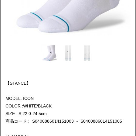
【STANCE】
MODEL: ICON
COLOR :WHITE/BLACK
SIZE : S 22.0-24.5cm
商品コード： S0400886014151003 ～ S0400886014151005