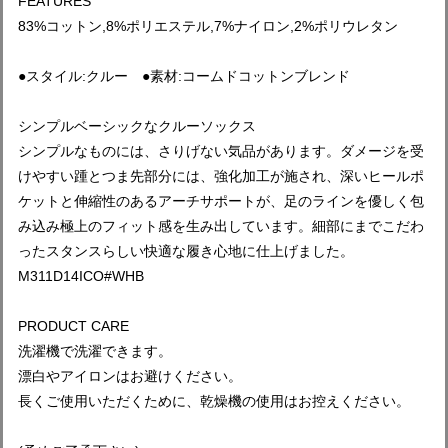
FEATURES
83%コットン,8%ポリエステル,7%ナイロン,2%ポリウレタン
●スタイル:クルー ●素材:コームドコットンブレンド
シンプルベーシックなクルーソックス
シンプルなものには、さりげない気品があります。ダメージを受
けやすい踵とつま先部分には、強化加工が施され、深いヒールポ
ケットと伸縮性のあるアーチサポートが、足のラインを優しく包
み込み極上のフィット感を生み出しています。細部にまでこだわ
ったスタンスらしい快適な履き心地に仕上げました。
M311D14ICO#WHB
PRODUCT CARE
洗濯機で洗濯できます。
漂白やアイロンはお避けください。
長くご使用いただくために、乾燥機の使用はお控えください。