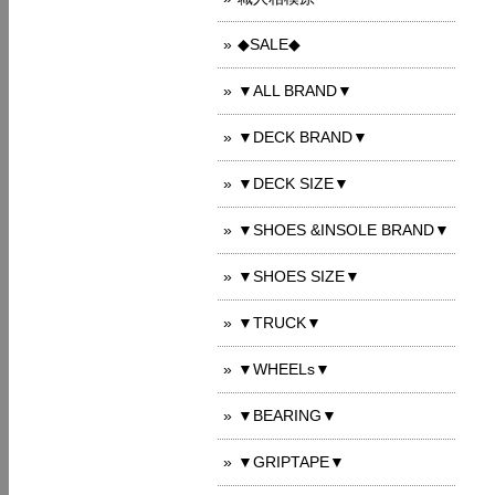
◆SALE◆
▼ALL BRAND▼
▼DECK BRAND▼
▼DECK SIZE▼
▼SHOES &INSOLE BRAND▼
▼SHOES SIZE▼
▼TRUCK▼
▼WHEELs▼
▼BEARING▼
▼GRIPTAPE▼