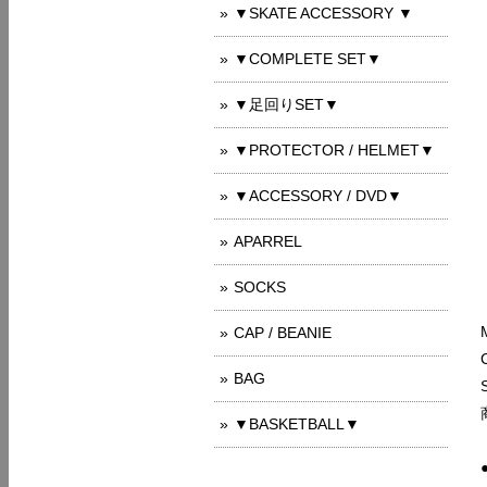
▼SKATE ACCESSORY ▼
▼COMPLETE SET▼
▼足回りSET▼
▼PROTECTOR / HELMET▼
▼ACCESSORY / DVD▼
APARREL
SOCKS
CAP / BEANIE
BAG
▼BASKETBALL▼