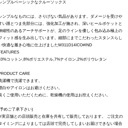
シンプルベーシックなクルーソックス
シンプルなものには、さりげない気品があります。ダメージを受けや
すい踵とつま先部分には、強化加工が施され、深いヒールポケットと
伸縮性のあるアーチサポートが、足のラインを優しく包み込み極上の
フィット感を生み出しています。細部にまでこだわったスタンスらし
い快適な履き心地に仕上げましたM311D14ICO#IND
FEATURES
83%コットン,8%ポリエステル,7%ナイロン,2%ポリウレタン
PRODUCT CARE
洗濯機で洗濯できます。
漂白やアイロンはお避けください。
長くご使用いただくために、乾燥機の使用はお控えください。
(予めご了承下さい)
※実店舗との店頭販売と在庫を共有して販売しております。 ご注文の
タイミングによりましては店頭で完売してしまいお届けできない場合