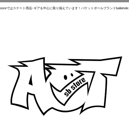
ではスケート用品･ギアを中心に取り揃えています！バケットボールブランドballaholic.