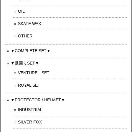
OIL
SKATE WAX
OTHER
▼COMPLETE SET▼
▼足回りSET▼
VENTURE SET
ROYAL SET
▼PROTECTOR / HELMET▼
INDUSTRIAL
SILVER FOX