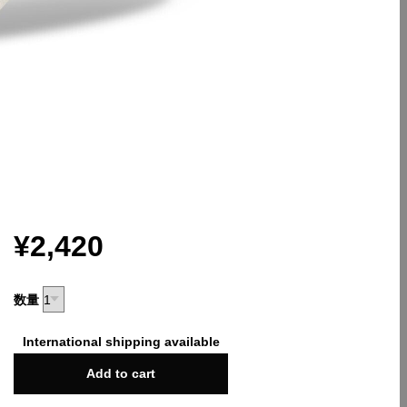
¥2,420
数量
International shipping available
Add to cart