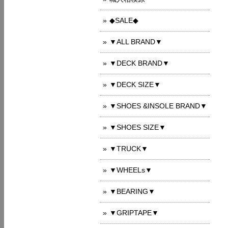
◆SALE◆
▼ALL BRAND▼
▼DECK BRAND▼
▼DECK SIZE▼
▼SHOES &INSOLE BRAND▼
▼SHOES SIZE▼
▼TRUCK▼
▼WHEELs▼
▼BEARING▼
▼GRIPTAPE▼