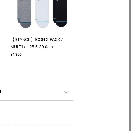
【STANCE】ICON 3 PACK /
MULTI / L 25.5-29.0cm
¥4,950
1