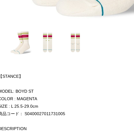
【STANCE】
MODEL: BOYD ST
COLOR : MAGENTA
SIZE : L 25.5-29.0cm
商品コード： S0400027011731005
DESCRIPTION