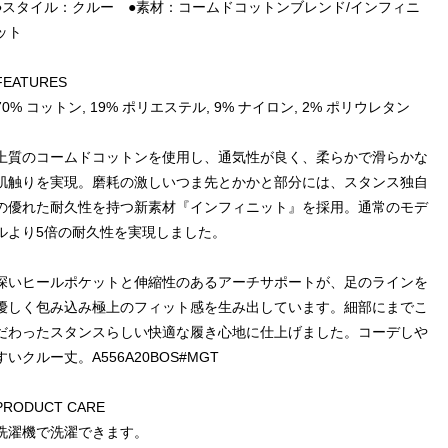
●スタイル：クルー ●素材：コームドコットンブレンド/インフィニ
ット
FEATURES
70% コットン, 19% ポリエステル, 9% ナイロン, 2% ポリウレタン
上質のコームドコットンを使用し、通気性が良く、柔らかで滑らかな
肌触りを実現。磨耗の激しいつま先とかかと部分には、スタンス独自
の優れた耐久性を持つ新素材『インフィニット』を採用。通常のモデ
ルより5倍の耐久性を実現しました。
深いヒールポケットと伸縮性のあるアーチサポートが、足のラインを
優しく包み込み極上のフィット感を生み出しています。細部にまでこ
だわったスタンスらしい快適な履き心地に仕上げました。コーデしや
すいクルー丈。A556A20BOS#MGT
PRODUCT CARE
洗濯機で洗濯できます。