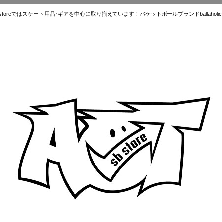
ではスケート用品･ギアを中心に取り揃えています！バケットボールブランドballaholic.