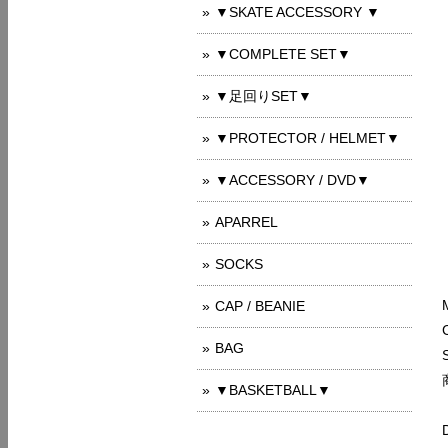
▼SKATE ACCESSORY ▼
▼COMPLETE SET▼
▼足回りSET▼
▼PROTECTOR / HELMET▼
▼ACCESSORY / DVD▼
APARREL
SOCKS
CAP / BEANIE
BAG
▼BASKETBALL▼