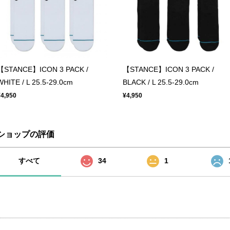
【STANCE】ICON 3 PACK /
【STANCE】ICON 3 PACK /
WHITE / L 25.5-29.0cm
BLACK / L 25.5-29.0cm
¥4,950
¥4,950
ショップの評価
すべて
34
1