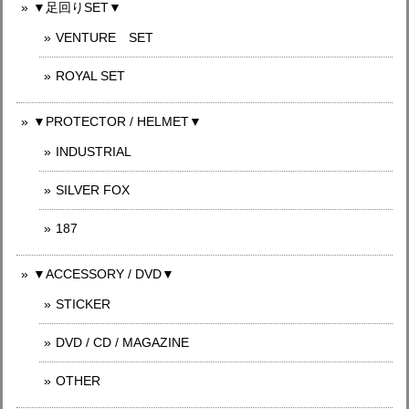
▼足回りSET▼
VENTURE SET
ROYAL SET
▼PROTECTOR / HELMET▼
INDUSTRIAL
SILVER FOX
187
▼ACCESSORY / DVD▼
STICKER
DVD / CD / MAGAZINE
OTHER