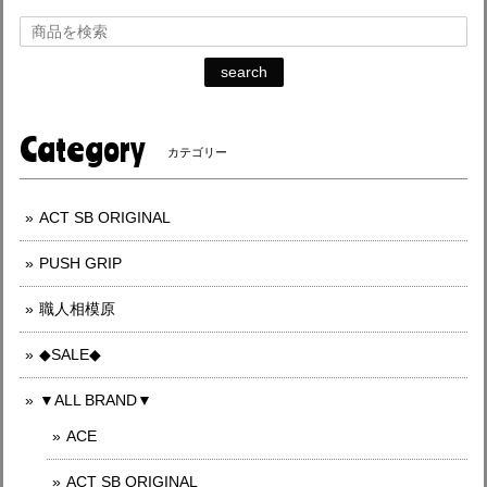
search
Category
カテゴリー
ACT SB ORIGINAL
PUSH GRIP
職人相模原
◆SALE◆
▼ALL BRAND▼
ACE
ACT SB ORIGINAL