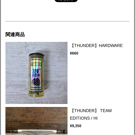
関連商品
【THUNDER】HARDWARE
¥660
【THUNDER】 TEAM
EDITIONS / HI
¥9,350