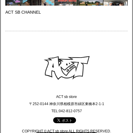
ACT SB CHANNEL
ACT sb store
〒252-0144 神奈川県相模原市緑区東橋本2-1-1
TEL:042-812-0757
COPYRIGHT © ACT sb store ALL RIGHTS RESERVED.