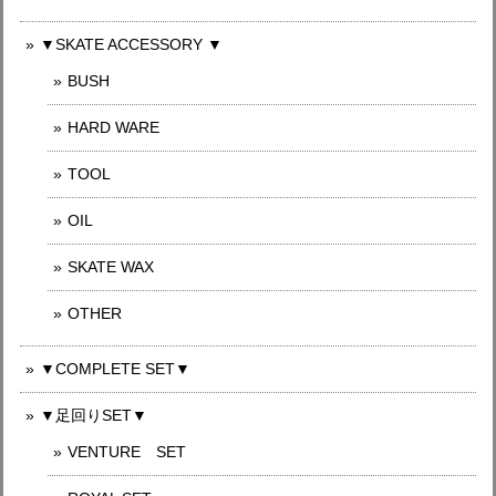
▼SKATE ACCESSORY ▼
BUSH
HARD WARE
TOOL
OIL
SKATE WAX
OTHER
▼COMPLETE SET▼
▼足回りSET▼
VENTURE SET