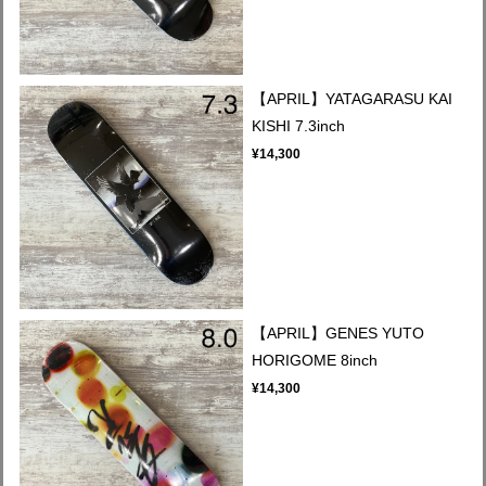
【APRIL】YATAGARASU KAI
KISHI 7.3inch
¥14,300
【APRIL】GENES YUTO
HORIGOME 8inch
¥14,300