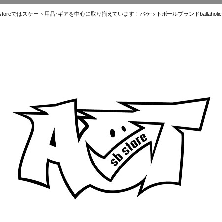
ではスケート用品･ギアを中心に取り揃えています！バケットボールブランドballaholic.