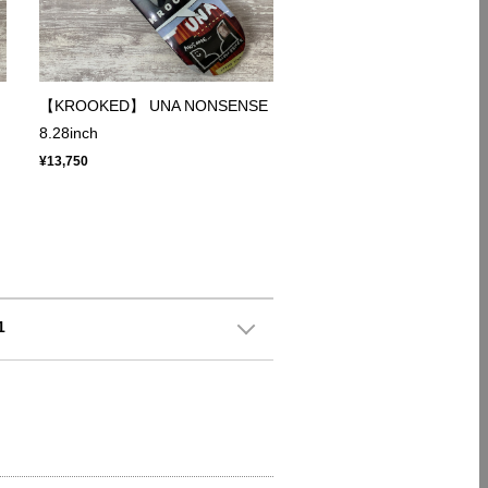
【KROOKED】 UNA NONSENSE
8.28inch
¥13,750
1