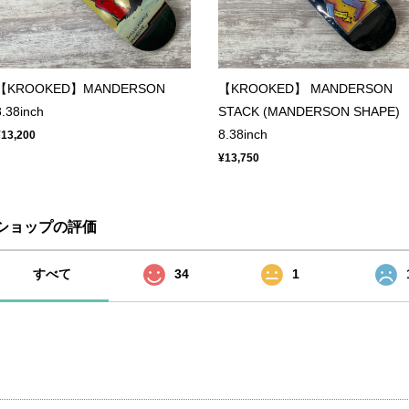
【KROOKED】MANDERSON
【KROOKED】 MANDERSON
8.38inch
STACK (MANDERSON SHAPE)
8.38inch
¥13,200
¥13,750
ショップの評価
すべて
34
1