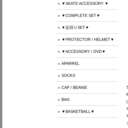
▼SKATE ACCESSORY ▼
▼COMPLETE SET▼
▼足回りSET▼
▼PROTECTOR / HELMET▼
▼ACCESSORY / DVD▼
APARREL
SOCKS
CAP / BEANIE
BAG
▼BASKETBALL▼