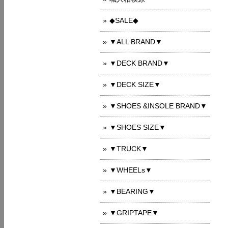
◆SALE◆
▼ALL BRAND▼
▼DECK BRAND▼
▼DECK SIZE▼
▼SHOES &INSOLE BRAND▼
▼SHOES SIZE▼
▼TRUCK▼
▼WHEELs▼
▼BEARING▼
▼GRIPTAPE▼