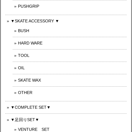
PUSHGRIP
▼SKATE ACCESSORY ▼
BUSH
HARD WARE
TOOL
OIL
SKATE WAX
OTHER
▼COMPLETE SET▼
▼足回りSET▼
VENTURE SET