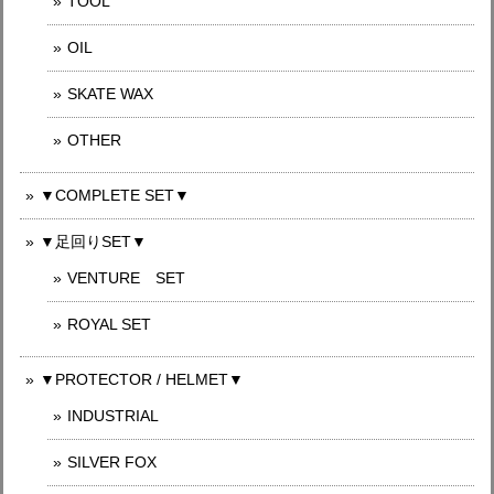
TOOL
OIL
SKATE WAX
OTHER
▼COMPLETE SET▼
▼足回りSET▼
VENTURE SET
ROYAL SET
▼PROTECTOR / HELMET▼
INDUSTRIAL
SILVER FOX