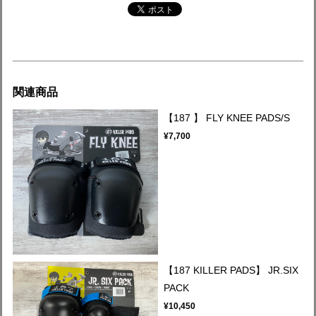
関連商品
【187 】 FLY KNEE PADS/S
¥7,700
【187 KILLER PADS】 JR.SIX
PACK
¥10,450