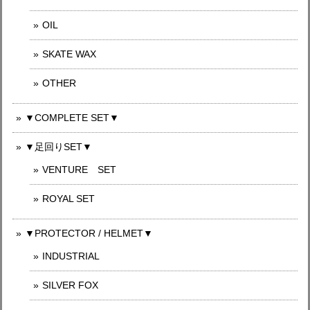
OIL
SKATE WAX
OTHER
▼COMPLETE SET▼
▼足回りSET▼
VENTURE SET
ROYAL SET
▼PROTECTOR / HELMET▼
INDUSTRIAL
SILVER FOX