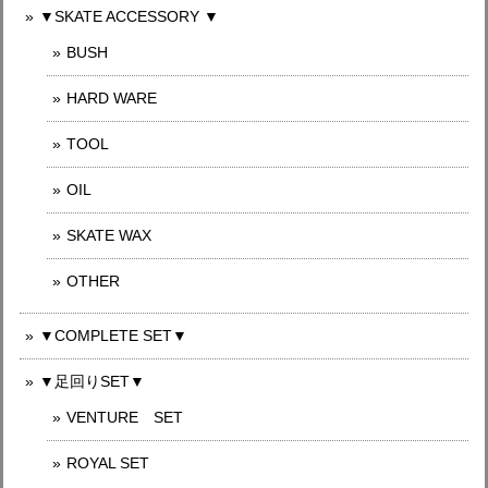
▼SKATE ACCESSORY ▼
BUSH
HARD WARE
TOOL
OIL
SKATE WAX
OTHER
▼COMPLETE SET▼
▼足回りSET▼
VENTURE SET
ROYAL SET