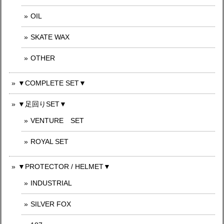
OIL
SKATE WAX
OTHER
▼COMPLETE SET▼
▼足回りSET▼
VENTURE SET
ROYAL SET
▼PROTECTOR / HELMET▼
INDUSTRIAL
SILVER FOX