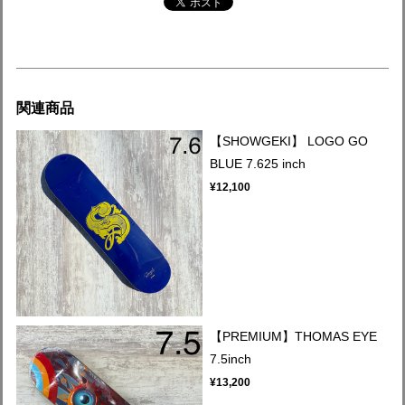
関連商品
【SHOWGEKI】 LOGO GO
BLUE 7.625 inch
¥12,100
【PREMIUM】THOMAS EYE
7.5inch
¥13,200