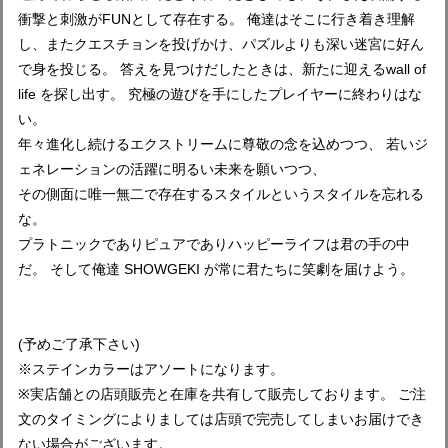
衝撃と刺激がFUNとして存在する。 俺達はそこに行き着き理解
し、またクエスチョンを投げかけ、パズルよりも深い迷宮に好ん
で身を投じる。 答えを見つけだしたときは、新たに迎えるwall of
life を探し出す。 究極の遊びを手にしたプレイヤーに終わりはな
い。
年々進化し続けるエクストリームに尊敬の念を込めつつ、 若いジ
ェネレーションの活躍に明るい未来を願いつつ、
その側面に唯一無二で存在するスタイルというスタイルを忘れる
な。
プラトニックでありピュアでありハッピーライフは君の手の中
だ。 そして俺達 SHOWGEKI が常に君たちに笑劇を届けよう。
(予めご了承下さい)
※ステインカラーはアソートになります。
※実店舗との店頭販売と在庫を共有して販売しております。 ご注
文のタイミングによりましては店頭で完売してしまいお届けでき
ない場合がございます。