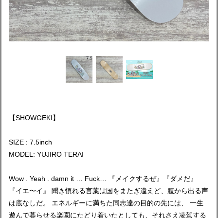
【SHOWGEKI】
SIZE : 7.5inch
MODEL: YUJIRO TERAI
Wow . Yeah . damn it … Fuck… 『メイクするぜ』『ダメだ』
『イエ〜イ』 聞き慣れる言葉は国をまたぎ違えど、腹から出る声
は底なしだ。 エネルギーに満ちた同志達の目的の先には、 一生
遊んで暮らせる楽園にたどり着いたとしても、それさえ凌駕する