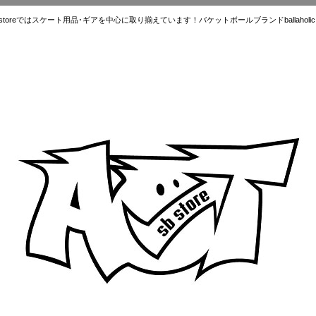
ではスケート用品･ギアを中心に取り揃えています！バケットボールブランドballaholic.