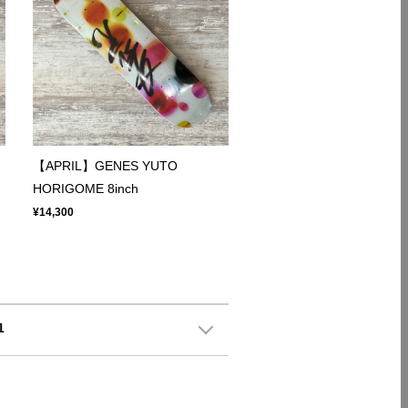
【APRIL】GENES YUTO
HORIGOME 8inch
¥14,300
1