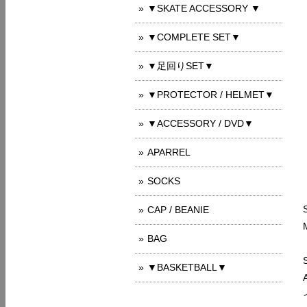
▼SKATE ACCESSORY ▼
▼COMPLETE SET▼
▼足回りSET▼
▼PROTECTOR / HELMET▼
▼ACCESSORY / DVD▼
APARREL
SOCKS
CAP / BEANIE
BAG
▼BASKETBALL▼