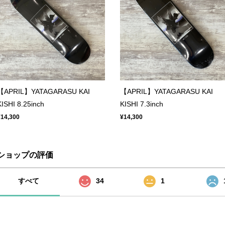
【APRIL】YATAGARASU KAI
【APRIL】YATAGARASU KAI
KISHI 8.25inch
KISHI 7.3inch
¥14,300
¥14,300
ショップの評価
すべて
34
1