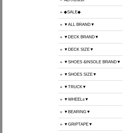
◆SALE◆
▼ALL BRAND▼
▼DECK BRAND▼
▼DECK SIZE▼
▼SHOES &INSOLE BRAND▼
▼SHOES SIZE▼
▼TRUCK▼
▼WHEELs▼
▼BEARING▼
▼GRIPTAPE▼