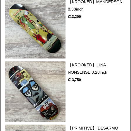
【KROOKED】MANDERSON
8.38inch
¥13,200
【KROOKED】 UNA
NONSENSE 8.28inch
¥13,750
【PRIMITIVE】 DESARMO