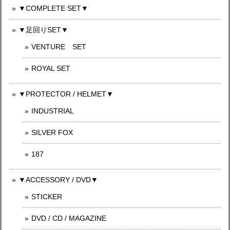
▼COMPLETE SET▼
▼足回りSET▼
VENTURE SET
ROYAL SET
▼PROTECTOR / HELMET▼
INDUSTRIAL
SILVER FOX
187
▼ACCESSORY / DVD▼
STICKER
DVD / CD / MAGAZINE