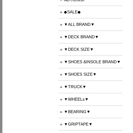
◆SALE◆
▼ALL BRAND▼
▼DECK BRAND▼
▼DECK SIZE▼
▼SHOES &INSOLE BRAND▼
▼SHOES SIZE▼
▼TRUCK▼
▼WHEELs▼
▼BEARING▼
▼GRIPTAPE▼