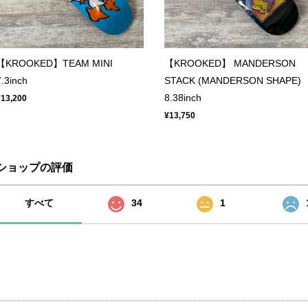
【KROOKED】TEAM MINI
【KROOKED】 MANDERSON
7.3inch
STACK (MANDERSON SHAPE)
8.38inch
¥13,200
¥13,750
ショップの評価
すべて
34
1