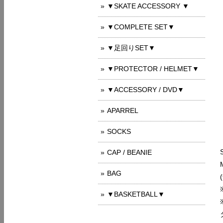
▼SKATE ACCESSORY ▼
▼COMPLETE SET▼
▼足回りSET▼
▼PROTECTOR / HELMET▼
▼ACCESSORY / DVD▼
APARREL
SOCKS
CAP / BEANIE
BAG
▼BASKETBALL▼