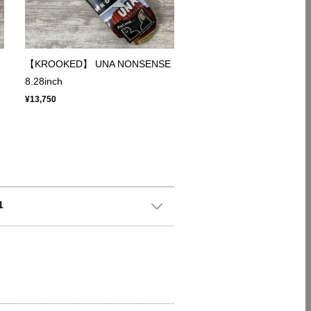
【KROOKED】 UNA NONSENSE
8.28inch
¥13,750
1