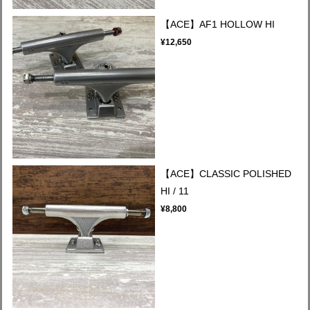
【ACE】AF1 HOLLOW HI
¥12,650
【ACE】CLASSIC POLISHED
HI / 11
¥8,800