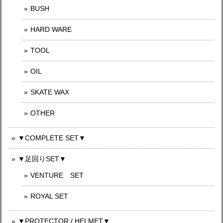
BUSH
HARD WARE
TOOL
OIL
SKATE WAX
OTHER
▼COMPLETE SET▼
▼足回りSET▼
VENTURE SET
ROYAL SET
▼PROTECTOR / HELMET▼