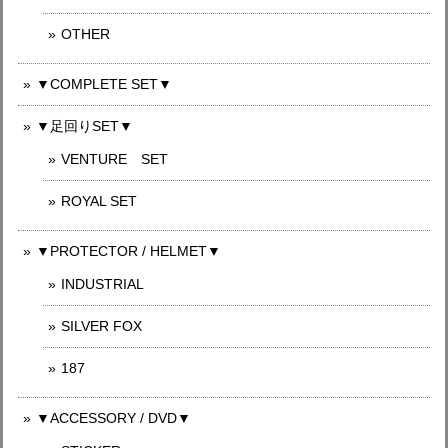
OTHER
▼COMPLETE SET▼
▼足回りSET▼
VENTURE SET
ROYAL SET
▼PROTECTOR / HELMET▼
INDUSTRIAL
SILVER FOX
187
▼ACCESSORY / DVD▼