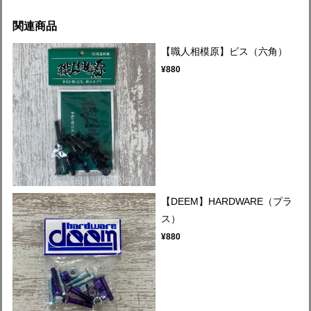
関連商品
【職人相模原】ビス（六角）
¥880
【DEEM】HARDWARE（プラ
ス）
¥880