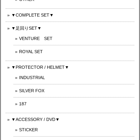
▼COMPLETE SET▼
▼足回りSET▼
VENTURE SET
ROYAL SET
▼PROTECTOR / HELMET▼
INDUSTRIAL
SILVER FOX
187
▼ACCESSORY / DVD▼
STICKER