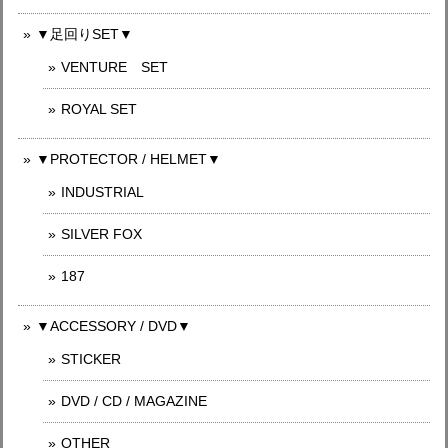
▼足回りSET▼
VENTURE SET
ROYAL SET
▼PROTECTOR / HELMET▼
INDUSTRIAL
SILVER FOX
187
▼ACCESSORY / DVD▼
STICKER
DVD / CD / MAGAZINE
OTHER