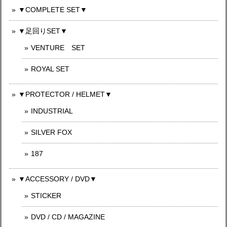
▼COMPLETE SET▼
▼足回りSET▼
VENTURE SET
ROYAL SET
▼PROTECTOR / HELMET▼
INDUSTRIAL
SILVER FOX
187
▼ACCESSORY / DVD▼
STICKER
DVD / CD / MAGAZINE