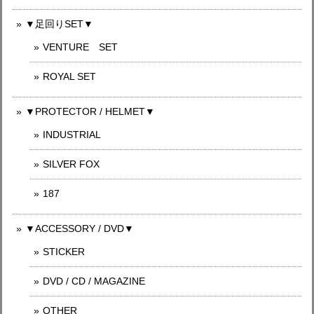
▼足回りSET▼
VENTURE SET
ROYAL SET
▼PROTECTOR / HELMET▼
INDUSTRIAL
SILVER FOX
187
▼ACCESSORY / DVD▼
STICKER
DVD / CD / MAGAZINE
OTHER