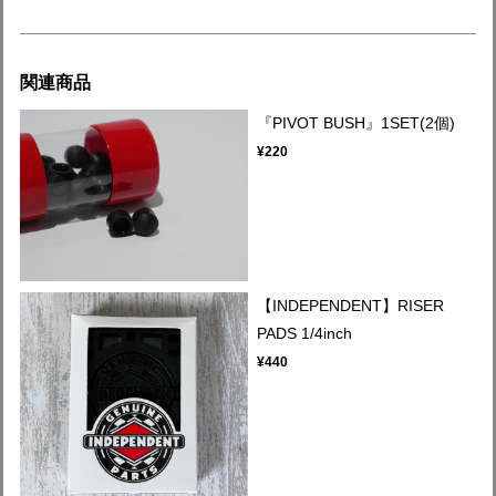
関連商品
『PIVOT BUSH』1SET(2個)
¥220
【INDEPENDENT】RISER
PADS 1/4inch
¥440