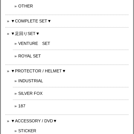
OTHER
▼COMPLETE SET▼
▼足回りSET▼
VENTURE SET
ROYAL SET
▼PROTECTOR / HELMET▼
INDUSTRIAL
SILVER FOX
187
▼ACCESSORY / DVD▼
STICKER