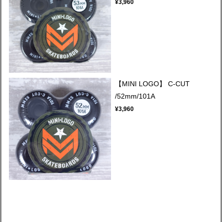
¥3,960
【MINI LOGO】 C-CUT
/52mm/101A
¥3,960