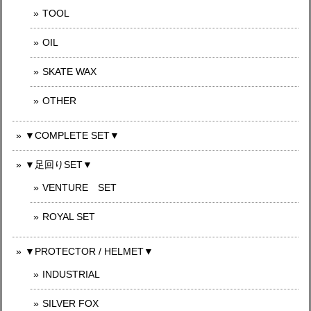
TOOL
OIL
SKATE WAX
OTHER
▼COMPLETE SET▼
▼足回りSET▼
VENTURE SET
ROYAL SET
▼PROTECTOR / HELMET▼
INDUSTRIAL
SILVER FOX