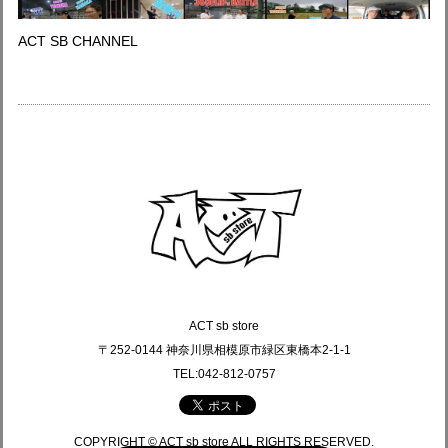
ACT SB CHANNEL
ACT sb store
〒252-0144 神奈川県相模原市緑区東橋本2-1-1
TEL:042-812-0757
COPYRIGHT © ACT sb store ALL RIGHTS RESERVED.